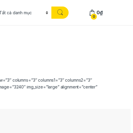
0
₫
0
row=”3″ columns=”3″ columns1=”3″ columns2=”3″
image=”3240″ img_size=”large” alignment=”center”