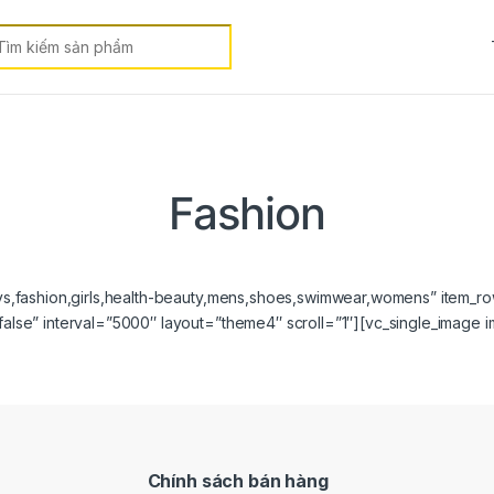
earch for:
Fashion
s,fashion,girls,health-beauty,mens,shoes,swimwear,womens” item_
se” interval=”5000″ layout=”theme4″ scroll=”1″][vc_single_image 
Chính sách bán hàng