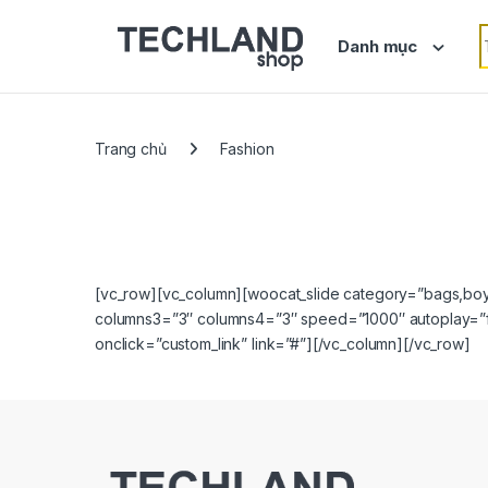
Skip to navigation
Skip to content
S
Danh mục
Trang chủ
Fashion
[vc_row][vc_column][woocat_slide category=”bags,boy
columns3=”3″ columns4=”3″ speed=”1000″ autoplay=”fal
onclick=”custom_link” link=”#”][/vc_column][/vc_row]