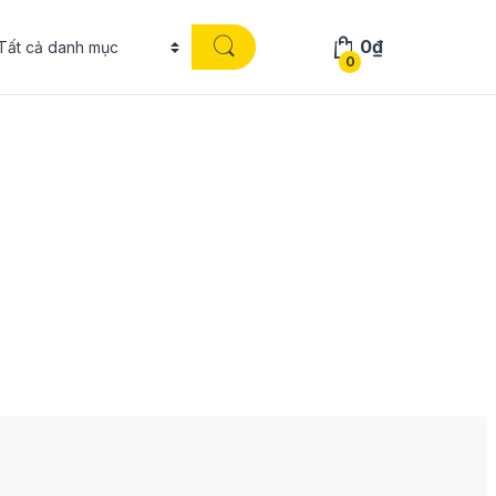
0
₫
0