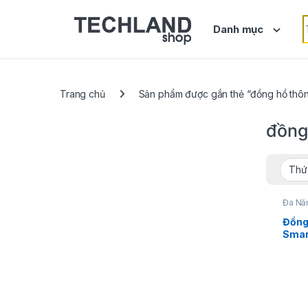
Skip to navigation
Skip to content
S
Danh mục
Trang chủ
Sản phẩm được gắn thẻ “đồng hồ thô
đồng
Đa Nă
Đồng
Smar