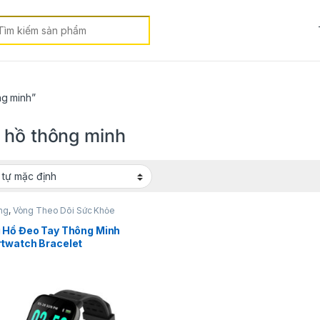
earch for:
ng minh”
 hồ thông minh
ng
,
Vòng Theo Dõi Sức Khỏe
 Hồ Đeo Tay Thông Minh
twatch Bracelet