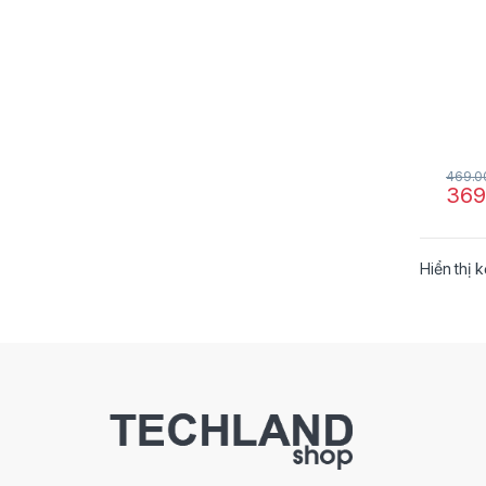
469.0
369
Hiển thị 